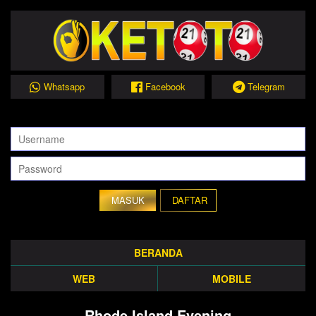
Whatsapp
Facebook
Telegram
DAFTAR
BERANDA
WEB
MOBILE
Rhode Island Evening