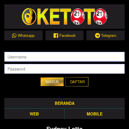
Whatsapp
Facebook
Telegram
DAFTAR
BERANDA
WEB
MOBILE
Sydney Lotto