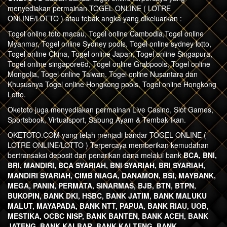
menyediakan permainan TOGEL ONLINE ( LOTRE
ONLINE/LOTTO ) atau tebak angka yang dikeluarkan :
Togel online toto macau, Togel online Cambodia,Togel online
Myanmar, Togel online Sydney pools, Togel online sydney lotto,
Togel online China, Togel online Japan, Togel online Singapura,
Togel online singapore6d, Togel online Grabpools, Togel online
Mongolia, Togel online Taiwan, Togel online Nusantara dan
Khususnya Togel online Hongkong pools, Togel online Hongkong
Lotto.
Oketoto juga menyediakan permainan Live Casino, Slot Games,
Sportsbook, Virtualsport, Sabung Ayam & Tembak Ikan.
OKETOTO.COM yang telah menjadi bandar TOGEL ONLINE (
LOTRE ONLINE/LOTTO ) Terpercaya memberikan kemudahan
bertransaksi deposit dan penarikan dana melalui bank
BCA, BNI,
BRI, MANDIRI, BCA SYARIAH, BNI SYARIAH, BRI SYARIAH,
MANDIRI SYARIAH, CIMB NIAGA, DANAMON, BSI, MAYBANK,
MEGA, PANIN, PERMATA, SINARMAS, BJB, BTN, BTPN,
BUKOPIN, BANK DKI, HSBC, BANK JATIM, BANK MALUKU
MALUT, MAYAPADA, BANK NTT, PAPUA, BANK RIAU, UOB,
MESTIKA, OCBC NISP, BANK BANTEN, BANK ACEH, BANK
JATENG, BANK KALBAR, BANK KALTENG, BANK