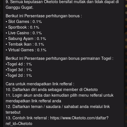
9. Semua keputasan Oketoto bersifat mutlak dan tidak dapat di
Ganggu Gugat.
Berikut ini Persentase perhitungan bonus :
• Slot Games : 0.1%
• Sportbook : 0.1%
• Live Casino : 0.1%
• Sabung Ayam : 0.1%
• Tembak Ikan : 0.1%
• Virtual Games : 0.1%
Berikut ini Persentase perhitungan bonus permainan Togel :
•Togel 4d : 1%
•Togel 3d : 1%
•Togel 2d : 1%
Cara untuk mendapatkan link refferal :
10. Daftarkan diri anda sebagai member di Oketoto
11. Login akun anda dan kemudian pilih menu refferal untuk
mendapatkan link refferal anda
12. Daftarkan teman / saudara / sahabat anda melalui link
tersebut
13. Contoh link referral : https://www.Oketoto.com/daftar?
ref_id=Oketoto