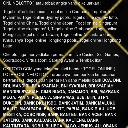
ONLINE/LOTTO ) atau tebak angka yang dikeluarkan :
Togel online toto macau, Togel online Cambodia,Togel online
Myanmar, Togel online Sydney pools, Togel online sydney lotto,
Togel online China, Togel online Japan, Togel online Singapura,
Togel online singapore6d, Togel online Grabpools, Togel online
Mongolia, Togel online Taiwan, Togel online Nusantara dan
Khususnya Togel online Hongkong pools, Togel online Hongkong
Lotto.
Oketoto juga menyediakan permainan Live Casino, Slot Games,
Sportsbook, Virtualsport, Sabung Ayam & Tembak Ikan.
OKETOTO.COM yang telah menjadi bandar TOGEL ONLINE (
LOTRE ONLINE/LOTTO ) Terpercaya memberikan kemudahan
bertransaksi deposit dan penarikan dana melalui bank
BCA, BNI,
BRI, MANDIRI, BCA SYARIAH, BNI SYARIAH, BRI SYARIAH,
MANDIRI SYARIAH, CIMB NIAGA, DANAMON, BSI, MAYBANK,
MEGA, PANIN, PERMATA, SINARMAS, BJB, BTN, BTPN,
BUKOPIN, BANK DKI, HSBC, BANK JATIM, BANK MALUKU
MALUT, MAYAPADA, BANK NTT, PAPUA, BANK RIAU, UOB,
MESTIKA, OCBC NISP, BANK BANTEN, BANK ACEH, BANK
JATENG, BANK KALBAR, BANK KALTENG, BANK
KALTIMTARA, NOBU, BLUBCA, JAGO, JENIUS, ALLOBANK,