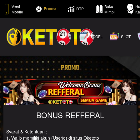
Versi
Buku
Hu
Promo
RTP
Mobile
Mimpi
Ka
TOGEL
SLOT
PROMO
BONUS REFFERAL
Syarat & Ketentuan :
1. Wajib memiliki akun (Userid) di situs Oketoto