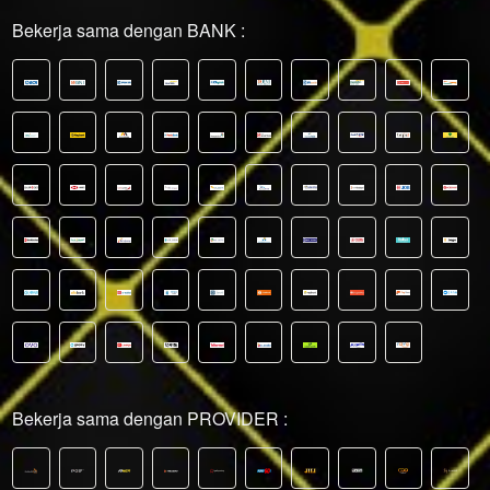
Bekerja sama dengan BANK :
Bekerja sama dengan PROVIDER :