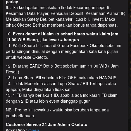
parlay
9. Jika kedapatan melakukan tindak kecurangan seperti :
Kesamaan Data Player, Penipuan Deposit, Kesamaan Alamat IP,
Melakukan Safety Bet, bet kanan/kiri, cuci bill, Invest, Maka
pihak Oketoto Berhak membatalkan bonus tanpa dispensasi.
10.
Event dapat di klaim 1x sehari batas waktu klaim jam
11.00 WIB Siang, jika lewat = hangus
11. Wajib Share bill anda di Group Facebook Oketoto sebelum
pertandingan dimulai dengan menggunakan kata kata pujian
untuk website Oketoto.
12. Dilarang EARLY Bet & Bett sebelum jam 11.00 WIB ( Jam
Reset )
13. Lupa Share Bill sebelum Kick OFF maka akan HANGUS.
14. Tidak Menerima alasan Lupa Share / Bill Terhapus atau
apapun, Maka dinyatakan tidak sah
15. 1 FB hanya berlaku 1 ID, apabila ada indikasi 1 FB claim
dengan 2 ID atau lebih event dianggap gugur.
NB : Promo ini sewaktu - waktu bisa berubah tanpa ada
pemberitahuan.
Customer Service 24 Jam Admin Oketoto
WhatsApp :
Open.