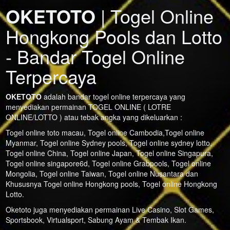
OKETOTO
| Togel Online
Hongkong Pools dan Lotto
- Bandar Togel Online
Terpercaya
OKETOTO
adalah bandar togel online terpercaya yang
menyediakan permainan TOGEL ONLINE ( LOTRE
ONLINE/LOTTO ) atau tebak angka yang dikeluarkan :
Togel online toto macau, Togel online Cambodia,Togel online
Myanmar, Togel online Sydney pools, Togel online sydney lotto,
Togel online China, Togel online Japan, Togel online Singapura,
Togel online singapore6d, Togel online Grabpools, Togel online
Mongolia, Togel online Taiwan, Togel online Nusantara dan
Khususnya Togel online Hongkong pools, Togel online Hongkong
Lotto.
Oketoto juga menyediakan permainan Live Casino, Slot Games,
Sportsbook, Virtualsport, Sabung Ayam & Tembak Ikan.