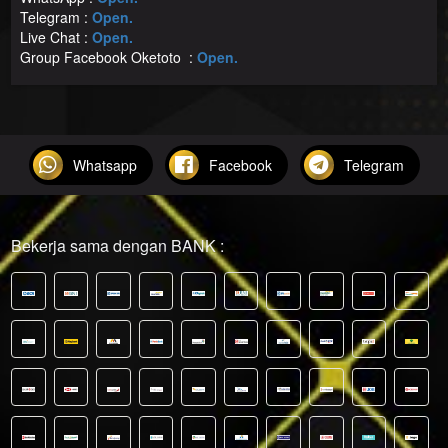
Telegram :
Open.
Live Chat :
Open.
Group Facebook Oketoto :
Open.
Whatsapp
Facebook
Telegram
Bekerja sama dengan BANK :