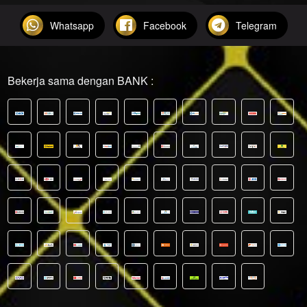
Whatsapp
Facebook
Telegram
Bekerja sama dengan BANK :