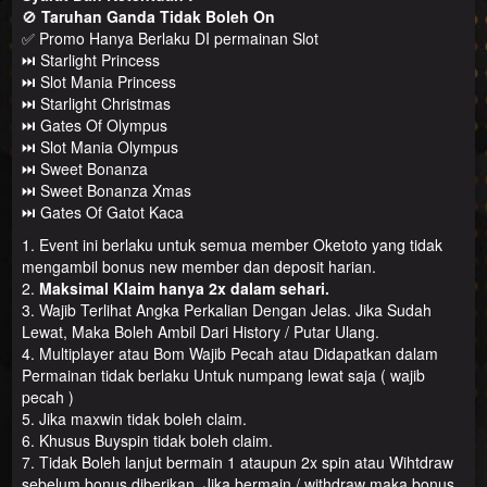
🚫
Taruhan Ganda Tidak Boleh On
✅ Promo Hanya Berlaku DI permainan Slot
⏭️ Starlight Princess
⏭️ Slot Mania Princess
⏭️ Starlight Christmas
⏭️ Gates Of Olympus
⏭️ Slot Mania Olympus
⏭️ Sweet Bonanza
⏭️ Sweet Bonanza Xmas
⏭️ Gates Of Gatot Kaca
1. Event ini berlaku untuk semua member Oketoto yang tidak
mengambil bonus new member dan deposit harian.
2.
Maksimal Klaim hanya 2x dalam sehari.
3. Wajib Terlihat Angka Perkalian Dengan Jelas. Jika Sudah
Lewat, Maka Boleh Ambil Dari History / Putar Ulang.
4. Multiplayer atau Bom Wajib Pecah atau Didapatkan dalam
Permainan tidak berlaku Untuk numpang lewat saja ( wajib
pecah )
5. Jika maxwin tidak boleh claim.
6. Khusus Buyspin tidak boleh claim.
7. Tidak Boleh lanjut bermain 1 ataupun 2x spin atau Wihtdraw
sebelum bonus diberikan, Jika bermain / withdraw maka bonus