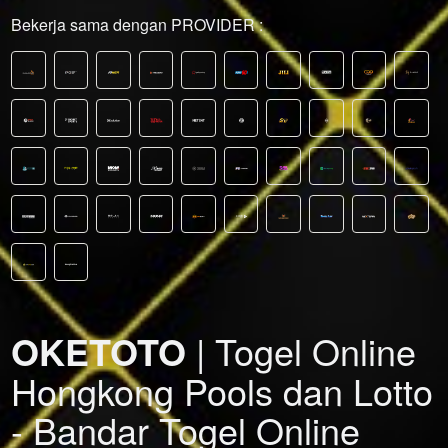
Bekerja sama dengan PROVIDER :
OKETOTO
| Togel Online
Hongkong Pools dan Lotto
- Bandar Togel Online