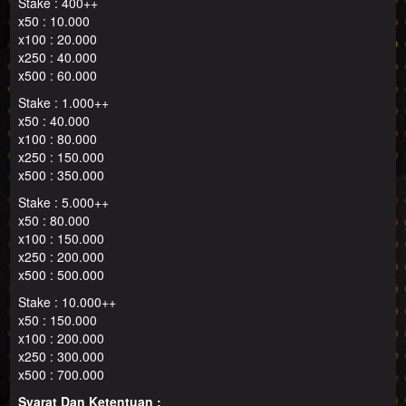
Stake : 400++
x50 : 10.000
x100 : 20.000
x250 : 40.000
x500 : 60.000
Stake : 1.000++
x50 : 40.000
x100 : 80.000
x250 : 150.000
x500 : 350.000
Stake : 5.000++
x50 : 80.000
x100 : 150.000
x250 : 200.000
x500 : 500.000
Stake : 10.000++
x50 : 150.000
x100 : 200.000
x250 : 300.000
x500 : 700.000
Syarat Dan Ketentuan :