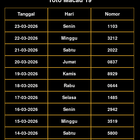
Tanggal
Hari
Nomor
23-03-2026
Senin
1103
22-03-2026
Minggu
3212
21-03-2026
Sabtu
2022
20-03-2026
Jumat
0837
19-03-2026
Kamis
8929
18-03-2026
Rabu
0644
17-03-2026
Selasa
1485
16-03-2026
Senin
2942
15-03-2026
Minggu
3519
14-03-2026
Sabtu
5800